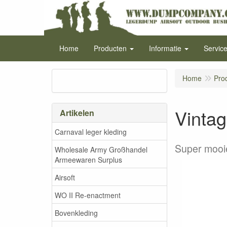
Home
Producten
Informatie
Servic
Home
Pro
Vintag
Artikelen
Carnaval leger kleding
Super mooi
Wholesale Army Großhandel
Armeewaren Surplus
Airsoft
WO II Re-enactment
Bovenkleding