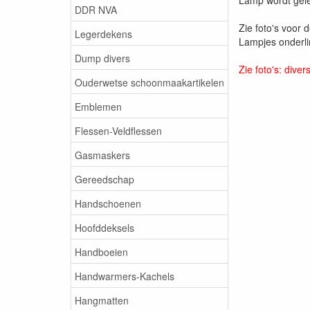
DDR NVA
Zie foto's voor 
Legerdekens
Lampjes onderlin
Dump divers
Zie foto's: dive
Ouderwetse schoonmaakartikelen
Emblemen
Flessen-Veldflessen
Gasmaskers
Gereedschap
Handschoenen
Hoofddeksels
Handboeien
Handwarmers-Kachels
Hangmatten