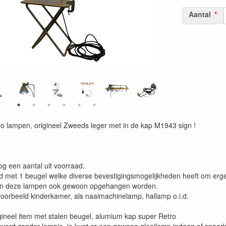
Aantal
o lampen, origineel Zweeds leger met in de kap M1943 sign !
og een aantal uit voorraad.
 met 1 beugel welke diverse bevestigingsmogelijkheden heeft om erg
en deze lampen ook gewoon opgehangen worden.
jvoorbeeld kinderkamer, als naaimachinelamp, hallamp o.i.d.
gineel item met stalen beugel, alumium kap super Retro
verd zonder lampje, je kunt er een gewone gloeilamp indoen of spaar