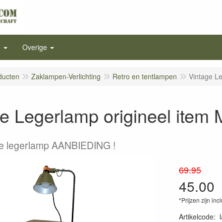
e
Overige
ducten
Zaklampen-Verlichting
Retro en tentlampen
Vintage L
e Legerlamp origineel item
e legerlamp AANBIEDING !
69.95
45.00
*Prijzen zijn inc
Artikelcode
: