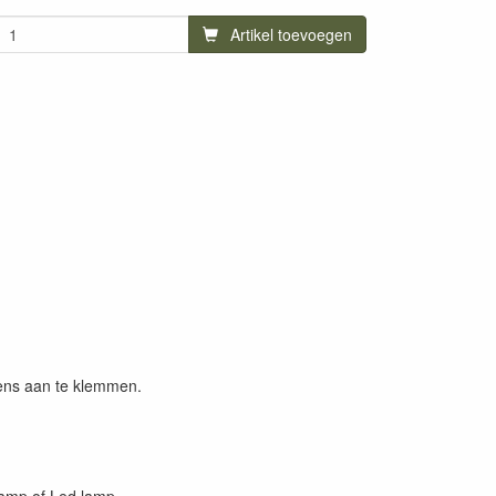
Artikel toevoegen
ens aan te klemmen.
lamp of Led lamp.