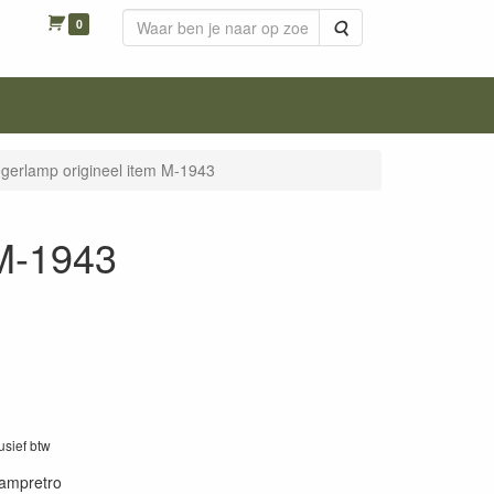
0
Zoeken
egerlamp origineel item M-1943
 M-1943
lusief btw
lampretro