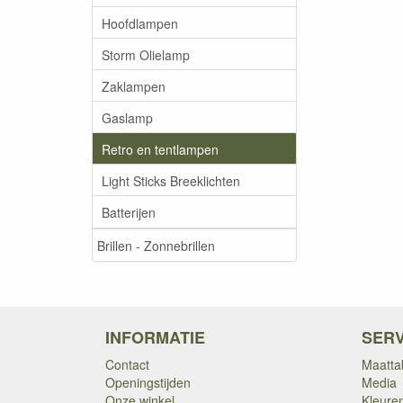
Hoofdlampen
Storm Olielamp
Zaklampen
Gaslamp
Retro en tentlampen
Light Sticks Breeklichten
Batterijen
Brillen - Zonnebrillen
INFORMATIE
SERV
Contact
Maatta
Openingstijden
Media
Onze winkel
Kleure