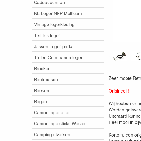
Cadeaubonnen
NL Leger NFP Multicam
Vintage legerkleding
T-shirts leger
Jassen Leger parka
Truien Commando leger
Broeken
Zeer mooie Retr
Bontmutsen
Boeken
Origineel !
Bogen
Wij hebben er n
Worden geleverd
Camouflagenetten
Uiteraard kunn
Heel mooi in bi
Camouflage sticks Wesco
Camping diversen
Kortom, een ori
Lamp wordt gele