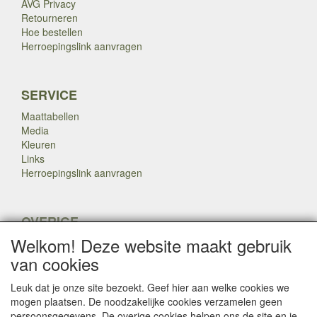
AVG Privacy
Retourneren
Hoe bestellen
Herroepingslink aanvragen
SERVICE
Maattabellen
Media
Kleuren
Links
Herroepingslink aanvragen
OVERIGE
Welkom! Deze website maakt gebruik
Veteranen
Nieuws
van cookies
Inkoop
Herroepingslink aanvragen
Leuk dat je onze site bezoekt. Geef hier aan welke cookies we
mogen plaatsen. De noodzakelijke cookies verzamelen geen
persoonsgegevens. De overige cookies helpen ons de site en je