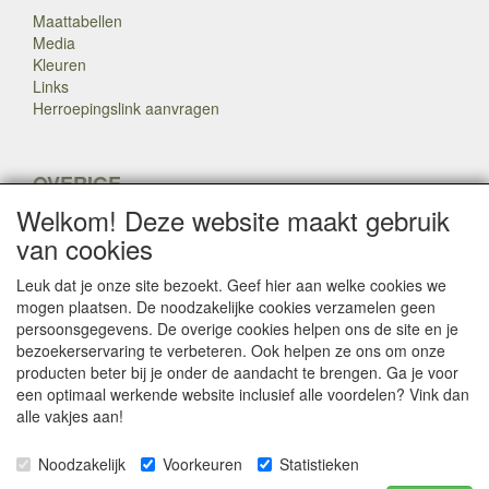
Maattabellen
Media
Kleuren
Links
Herroepingslink aanvragen
OVERIGE
Welkom! Deze website maakt gebruik
Veteranen
Nieuws
van cookies
Inkoop
Herroepingslink aanvragen
Leuk dat je onze site bezoekt. Geef hier aan welke cookies we
mogen plaatsen. De noodzakelijke cookies verzamelen geen
persoonsgegevens. De overige cookies helpen ons de site en je
Copyright Dump Company
2009-2025 Webmaster: Dump
bezoekerservaring te verbeteren. Ook helpen ze ons om onze

Company
producten beter bij je onder de aandacht te brengen. Ga je voor
een optimaal werkende website inclusief alle voordelen? Vink dan
alle vakjes aan!
SOCIALE MEDIA
Noodzakelijk
Voorkeuren
Statistieken