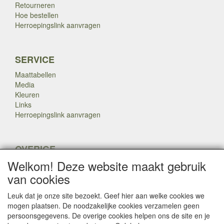
Retourneren
Hoe bestellen
Herroepingslink aanvragen
SERVICE
Maattabellen
Media
Kleuren
Links
Herroepingslink aanvragen
OVERIGE
Welkom! Deze website maakt gebruik
Veteranen
Nieuws
van cookies
Inkoop
Herroepingslink aanvragen
Leuk dat je onze site bezoekt. Geef hier aan welke cookies we
mogen plaatsen. De noodzakelijke cookies verzamelen geen
persoonsgegevens. De overige cookies helpen ons de site en je
Copyright Dump Company
2009-2025 Webmaster: Dump