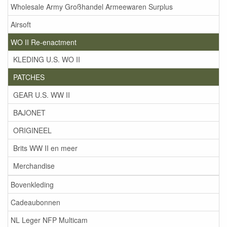
Wholesale Army Großhandel Armeewaren Surplus
Airsoft
WO II Re-enactment
KLEDING U.S. WO II
PATCHES
GEAR U.S. WW II
BAJONET
ORIGINEEL
Brits WW II en meer
Merchandise
Bovenkleding
Cadeaubonnen
NL Leger NFP Multicam