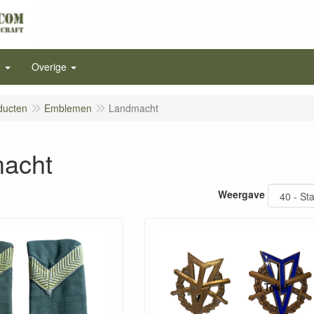
e
Overige
ducten
Emblemen
Landmacht
acht
Weergave