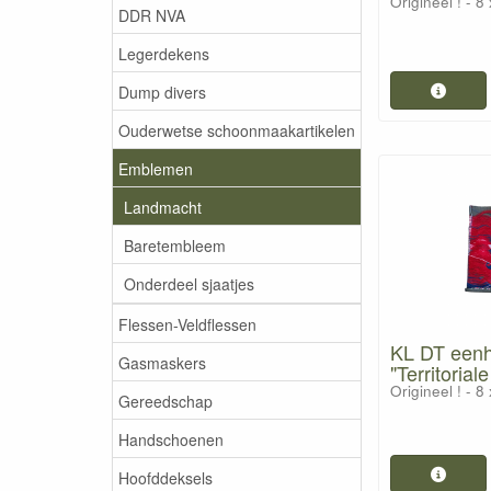
Origineel ! - 8
DDR NVA
Legerdekens
Dump divers
Ouderwetse schoonmaakartikelen
Emblemen
Landmacht
Baretembleem
Onderdeel sjaatjes
Flessen-Veldflessen
KL DT een
Gasmaskers
"Territorial
Origineel ! - 8
Gereedschap
Handschoenen
Hoofddeksels