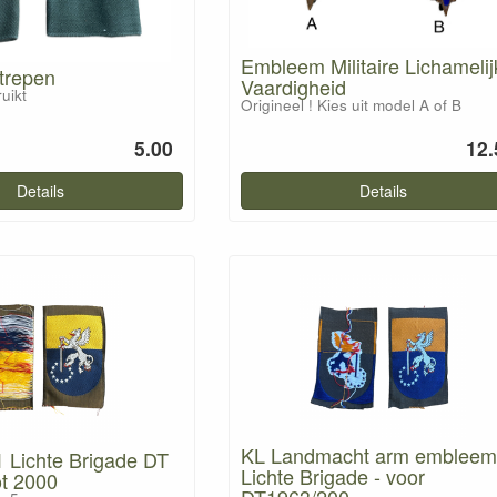
Embleem Militaire Lichamelij
trepen
Vaardigheid
uikt
Origineel ! Kies uit model A of B
5.00
12.
Details
Details
KL Landmacht arm embleem
1 Lichte Brigade DT
Lichte Brigade - voor
t 2000
DT1963/200