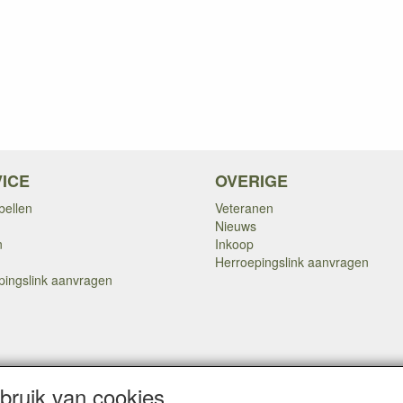
ICE
OVERIGE
bellen
Veteranen
Nieuws
n
Inkoop
Herroepingslink aanvragen
pingslink aanvragen
Copyright Dump Company
2009-2025 Webmaster: Dump Company
ruik van cookies
