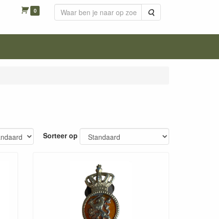
0
Zoeken
Sorteer op