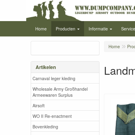
Home
Producten
Informatie
Servic
Home
Pro
Landm
Artikelen
Carnaval leger kleding
Wholesale Army Großhandel
Armeewaren Surplus
Airsoft
WO II Re-enactment
Bovenkleding