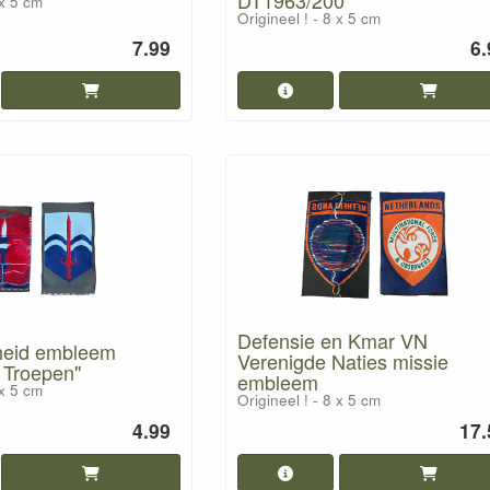
 x 5 cm
Origineel ! - 8 x 5 cm
7.99
6.
Defensie en Kmar VN
heid embleem
Verenigde Naties missie
e Troepen"
embleem
 x 5 cm
Origineel ! - 8 x 5 cm
4.99
17.