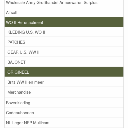
Wholesale Army Großhandel Armeewaren Surplus
Airsoft
WO II Re-enactment
KLEDING U.S. WO II
PATCHES
GEAR U.S. WW II
BAJONET
ORIGINEEL
Brits WW II en meer
Merchandise
Bovenkleding
Cadeaubonnen
NL Leger NFP Multicam