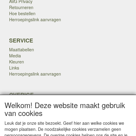
AVG Privacy
Retourneren
Hoe bestellen
Herroepingslink aanvragen
SERVICE
Maattabellen
Media
Kleuren
Links
Herroepingslink aanvragen
OVERIGE
Welkom! Deze website maakt gebruik
Veteranen
Nieuws
van cookies
Inkoop
Herroepingslink aanvragen
Leuk dat je onze site bezoekt. Geef hier aan welke cookies we
mogen plaatsen. De noodzakelijke cookies verzamelen geen
persoonsgegevens. De overige cookies helpen ons de site en je