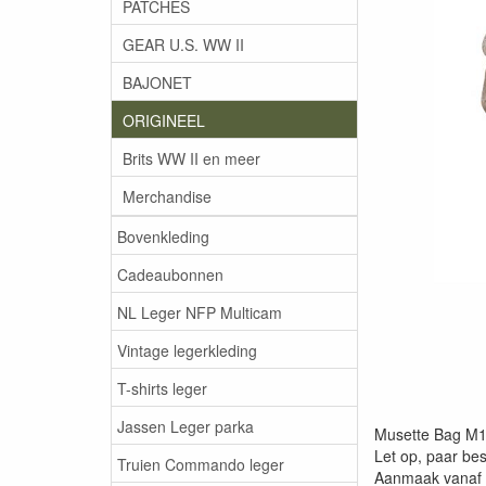
PATCHES
GEAR U.S. WW II
BAJONET
ORIGINEEL
Brits WW II en meer
Merchandise
Bovenkleding
Cadeaubonnen
NL Leger NFP Multicam
Vintage legerkleding
T-shirts leger
Jassen Leger parka
Musette Bag M19
Let op, paar be
Truien Commando leger
Aanmaak vanaf