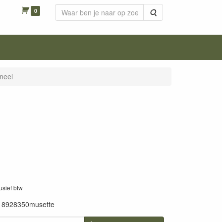
0
Zoeken
neel
lusief btw
18928350musette