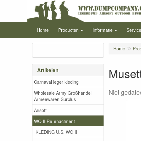
Home
Producten
Informatie
Servic
Home
Pro
Musett
Artikelen
Carnaval leger kleding
Niet gedate
Wholesale Army Großhandel
Armeewaren Surplus
Airsoft
WO II Re-enactment
KLEDING U.S. WO II