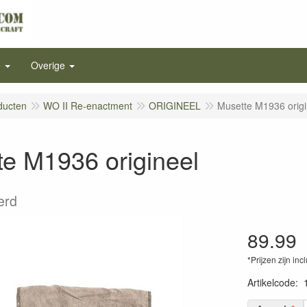
e
Overige
ducten
WO II Re-enactment
ORIGINEEL
Musette M1936 origi
e M1936 origineel
erd
89.99
*Prijzen zijn inc
Artikelcode
: