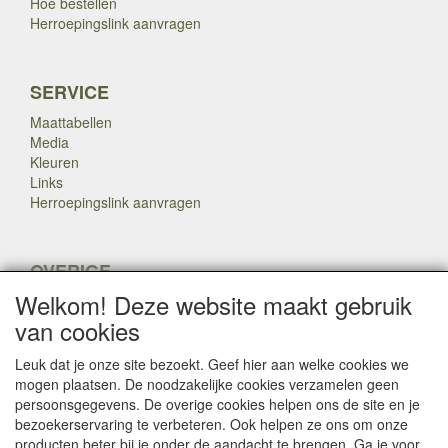
Hoe bestellen
Herroepingslink aanvragen
SERVICE
Maattabellen
Media
Kleuren
Links
Herroepingslink aanvragen
OVERIGE
Welkom! Deze website maakt gebruik
Veteranen
Nieuws
van cookies
Inkoop
Herroepingslink aanvragen
Leuk dat je onze site bezoekt. Geef hier aan welke cookies we
mogen plaatsen. De noodzakelijke cookies verzamelen geen
persoonsgegevens. De overige cookies helpen ons de site en je
Copyright Dump Company
2009-2025 Webmaster: Dump
bezoekerservaring te verbeteren. Ook helpen ze ons om onze

Company
producten beter bij je onder de aandacht te brengen. Ga je voor