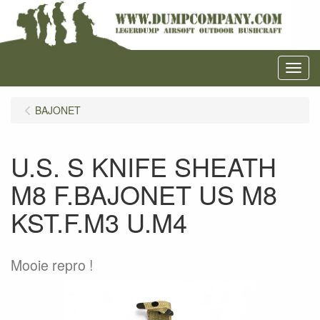
Menu
BAJONET
U.S. S KNIFE SHEATH
M8 F.BAJONET US M8
KST.F.M3 U.M4
Mooie repro !