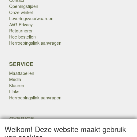
Contact
Openingstijden
Onze winkel
Leveringsvoorwaarden
AVG Privacy
Retourneren
Hoe bestellen
Herroepingslink aanvragen
SERVICE
Maattabellen
Media
Kleuren
Links
Herroepingslink aanvragen
OVERIGE
Welkom! Deze website maakt gebruik
Veteranen
Nieuws
van cookies