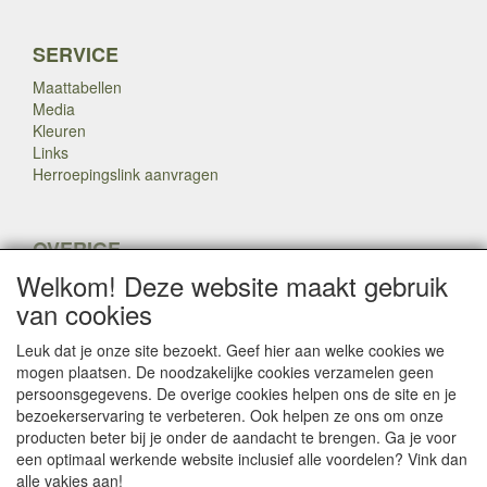
SERVICE
Maattabellen
Media
Kleuren
Links
Herroepingslink aanvragen
OVERIGE
Welkom! Deze website maakt gebruik
Veteranen
Nieuws
van cookies
Inkoop
Herroepingslink aanvragen
Leuk dat je onze site bezoekt. Geef hier aan welke cookies we
mogen plaatsen. De noodzakelijke cookies verzamelen geen
persoonsgegevens. De overige cookies helpen ons de site en je
Copyright Dump Company
2009-2025 Webmaster: Dump
bezoekerservaring te verbeteren. Ook helpen ze ons om onze

Company
producten beter bij je onder de aandacht te brengen. Ga je voor
een optimaal werkende website inclusief alle voordelen? Vink dan
alle vakjes aan!