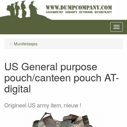
Menu
Munitietasjes
US General purpose
pouch/canteen pouch AT-
digital
Origineel US army item, nieuw !