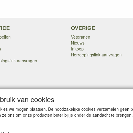
ICE
OVERIGE
bellen
Veteranen
Nieuws
n
Inkoop
Herroepingslink aanvragen
pingslink aanvragen
Copyright Dump Company
2009-2025 Webmaster: Dump Company
ruik van cookies

cookies we mogen plaatsen. De noodzakelijke cookies verzamelen geen
n ze ons om onze producten beter bij je onder de aandacht te brengen.