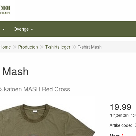
e
Overige
Home
Producten
T-shirts leger
T-shirt Mash
t Mash
0% katoen MASH Red Cross
19.99
*Prijzen zijn inc
Artikelcode
:
Maat