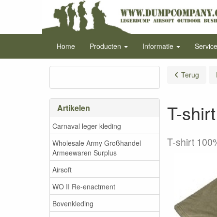
Home
Producten
Informatie
Servic
Terug
T-shir
Artikelen
Carnaval leger kleding
T-shirt 10
Wholesale Army Großhandel
Armeewaren Surplus
Airsoft
WO II Re-enactment
Bovenkleding