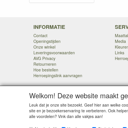
INFORMATIE
SERV
Contact
Maatta
Openingstijden
Media
Onze winkel
Kleure
Leveringsvoorwaarden
Links
AVG Privacy
Herroe
Retourneren
Hoe bestellen
Herroepingslink aanvragen
Welkom! Deze website maakt geb
Leuk dat je onze site bezoekt. Geef hier aan welke 
SOCIALE MEDIA
site en je bezoekerservaring te verbeteren. Ook helpe
alle voordelen? Vink dan alle vakjes aan!