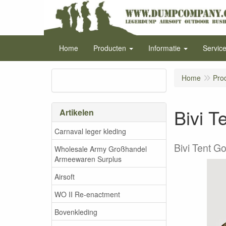
Home
Producten
Informatie
Servic
Home
Pro
Bivi T
Artikelen
Carnaval leger kleding
Bivi Tent G
Wholesale Army Großhandel
Armeewaren Surplus
Airsoft
WO II Re-enactment
Bovenkleding