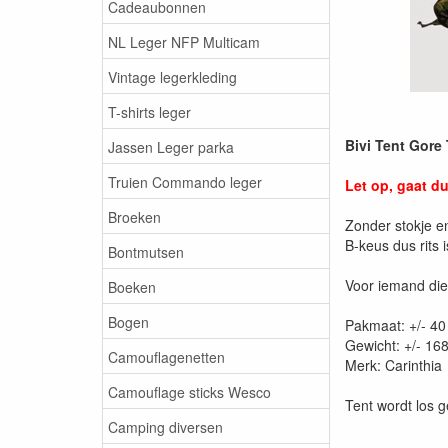
Cadeaubonnen
NL Leger NFP Multicam
Vintage legerkleding
T-shirts leger
Bivi Tent Gore
Jassen Leger parka
Truien Commando leger
Let op, gaat d
Broeken
Zonder stokje e
B-keus dus rits 
Bontmutsen
Voor iemand die 
Boeken
Bogen
Pakmaat: +/- 4
Gewicht: +/- 16
Camouflagenetten
Merk: Carinthia
Camouflage sticks Wesco
Tent wordt los 
Camping diversen