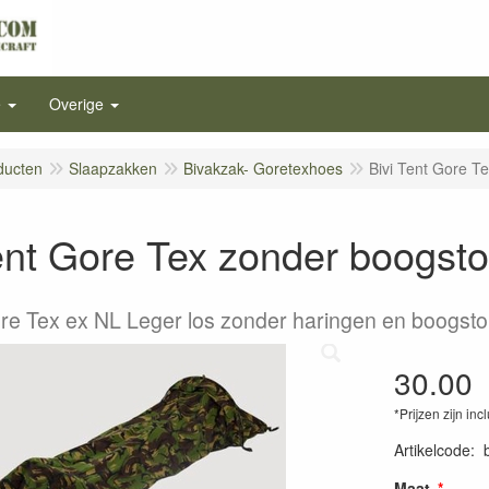
e
Overige
ducten
Slaapzakken
Bivakzak- Goretexhoes
Bivi Tent Gore T
ent Gore Tex zonder boogsto
ore Tex ex NL Leger los zonder haringen en boogsto
30.00
*Prijzen zijn inc
Artikelcode
:
Maat