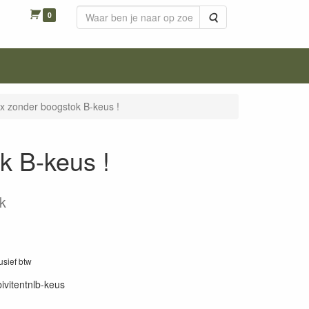
0
Zoeken
ex zonder boogstok B-keus !
k B-keus !
k
lusief btw
bivitentnlb-keus