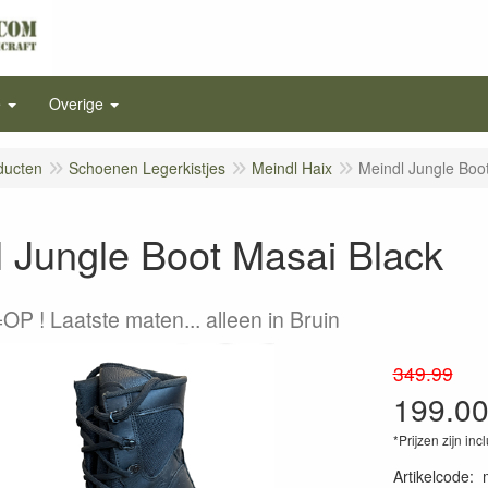
e
Overige
ducten
Schoenen Legerkistjes
Meindl Haix
Meindl Jungle Boo
 Jungle Boot Masai Black
OP ! Laatste maten... alleen in Bruin
349.99
199.0
*Prijzen zijn inc
Artikelcode
: