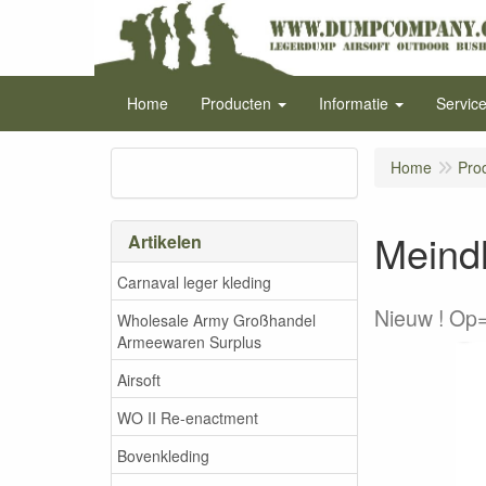
Home
Producten
Informatie
Servic
Home
Pro
Meindl
Artikelen
Carnaval leger kleding
Nieuw ! Op=
Wholesale Army Großhandel
Armeewaren Surplus
Airsoft
WO II Re-enactment
Bovenkleding