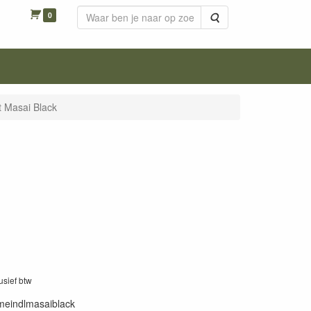
0
Zoeken
t Masai Black
0
lusief btw
meindlmasaiblack