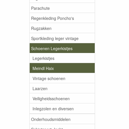
Parachute
Regenkleding Poncho's
Rugzakken
Sportkleding leger vintage
Schoenen Legerkistjes
Legerkistjes
Meindl Haix
Vintage schoenen
Laarzen
Veiligheidsschoenen
Inlegzolen en diversen
Onderhoudsmiddelen