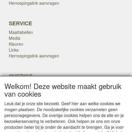
Herroepingslink aanvragen
SERVICE
Maattabellen
Media
Kleuren
Links
Herroepingslink aanvragen
OVERIGE
Welkom! Deze website maakt gebruik
Veteranen
Nieuws
van cookies
Inkoop
Herroepingslink aanvragen
Leuk dat je onze site bezoekt. Geef hier aan welke cookies we
mogen plaatsen. De noodzakelijke cookies verzamelen geen
persoonsgegevens. De overige cookies helpen ons de site en je
Copyright Dump Company
2009-2025 Webmaster: Dump
bezoekerservaring te verbeteren. Ook helpen ze ons om onze

Company
producten beter bij je onder de aandacht te brengen. Ga je voor