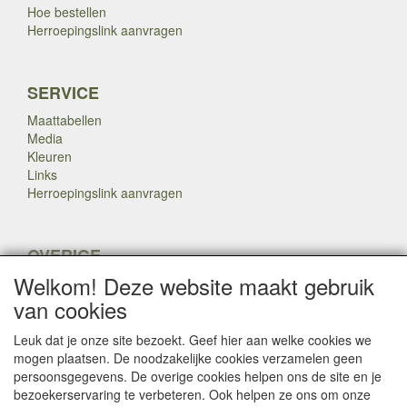
Hoe bestellen
Herroepingslink aanvragen
SERVICE
Maattabellen
Media
Kleuren
Links
Herroepingslink aanvragen
OVERIGE
Welkom! Deze website maakt gebruik
Veteranen
Nieuws
van cookies
Inkoop
Herroepingslink aanvragen
Leuk dat je onze site bezoekt. Geef hier aan welke cookies we
mogen plaatsen. De noodzakelijke cookies verzamelen geen
persoonsgegevens. De overige cookies helpen ons de site en je
Copyright Dump Company
2009-2025 Webmaster: Dump
bezoekerservaring te verbeteren. Ook helpen ze ons om onze
