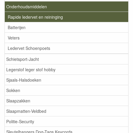
Onderhoudsmiddelen
Rapide ledervet en reininging
Batterijen
Veters
Ledervet Schoenpoets
Schietsport-Jacht
Legerstof leger stof hobby
Sjaals-Halsdoeken
Sokken
Slaapzakken
Slaapmatten-Veldbed
Politie-Security
Sleutelhangers Dog-Tags Keycords