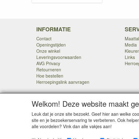
INFORMATIE
SERV
Contact
Maatta
Openingstijden
Media
Onze winkel
Kleure
Leveringsvoorwaarden
Links
AVG Privacy
Herroe
Retourneren
Hoe bestellen
Herroepingslink aanvragen
Welkom! Deze website maakt geb
Leuk dat je onze site bezoekt. Geef hier aan welke 
SOCIALE MEDIA
site en je bezoekerservaring te verbeteren. Ook helpe
alle voordelen? Vink dan alle vakjes aan!