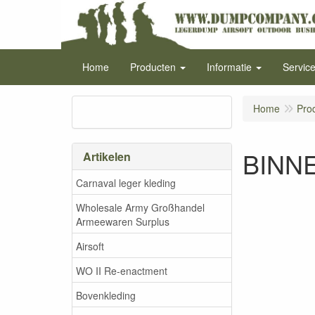
Home
Producten
Informatie
Servic
Home
Pro
BINN
Artikelen
Carnaval leger kleding
Wholesale Army Großhandel
Armeewaren Surplus
Airsoft
WO II Re-enactment
Bovenkleding