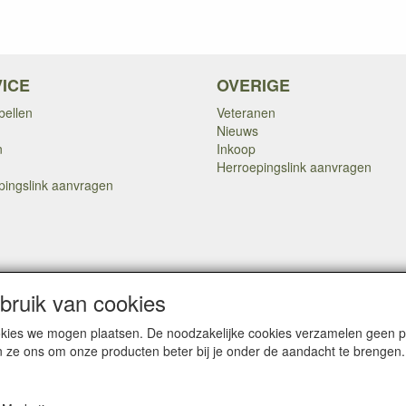
ICE
OVERIGE
bellen
Veteranen
Nieuws
n
Inkoop
Herroepingslink aanvragen
pingslink aanvragen
Copyright Dump Company
2009-2025 Webmaster: Dump Company
ruik van cookies

cookies we mogen plaatsen. De noodzakelijke cookies verzamelen geen
n ze ons om onze producten beter bij je onder de aandacht te brengen.