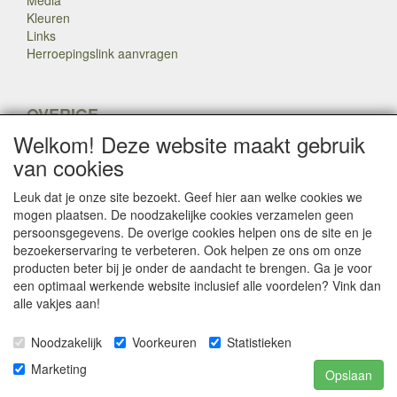
Media
Kleuren
Links
Herroepingslink aanvragen
OVERIGE
Welkom! Deze website maakt gebruik
Veteranen
Nieuws
van cookies
Inkoop
Herroepingslink aanvragen
Leuk dat je onze site bezoekt. Geef hier aan welke cookies we
mogen plaatsen. De noodzakelijke cookies verzamelen geen
persoonsgegevens. De overige cookies helpen ons de site en je
Copyright Dump Company
2009-2025 Webmaster: Dump
bezoekerservaring te verbeteren. Ook helpen ze ons om onze

Company
producten beter bij je onder de aandacht te brengen. Ga je voor
een optimaal werkende website inclusief alle voordelen? Vink dan
alle vakjes aan!
SOCIALE MEDIA
Noodzakelijk
Voorkeuren
Statistieken
Marketing
Opslaan