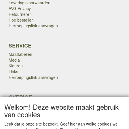
Leveringsvoorwaarden
AVG Privacy
Retourneren
Hoe bestellen
Herroepingslink aanvragen
SERVICE
Maattabellen
Media
Kleuren
Links
Herroepingslink aanvragen
OVERIGE
Welkom! Deze website maakt gebruik
Veteranen
Nieuws
van cookies
Inkoop
Herroepingslink aanvragen
Leuk dat je onze site bezoekt. Geef hier aan welke cookies we