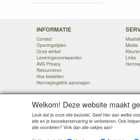
INFORMATIE
SERV
Contact
Maatta
Openingstijden
Media
Onze winkel
Kleure
Leveringsvoorwaarden
Links
AVG Privacy
Herroe
Retourneren
Hoe bestellen
Herroepingslink aanvragen
Welkom! Deze website maakt geb
Leuk dat je onze site bezoekt. Geef hier aan welke 
SOCIALE MEDIA
site en je bezoekerservaring te verbeteren. Ook helpe
alle voordelen? Vink dan alle vakjes aan!