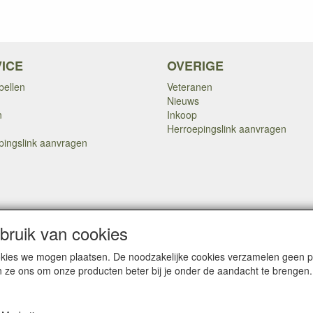
ICE
OVERIGE
bellen
Veteranen
Nieuws
n
Inkoop
Herroepingslink aanvragen
pingslink aanvragen
Copyright Dump Company
2009-2025 Webmaster: Dump Company
ruik van cookies

cookies we mogen plaatsen. De noodzakelijke cookies verzamelen geen
n ze ons om onze producten beter bij je onder de aandacht te brengen.