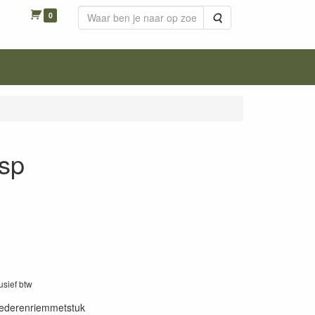
0
Zoeken
esp
lusief btw
lederenriemmetstuk