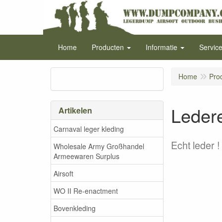
Home
Producten
Informatie
Servic
Home
Pro
Ledere
Artikelen
Carnaval leger kleding
Echt leder !
Wholesale Army Großhandel
Armeewaren Surplus
Airsoft
WO II Re-enactment
Bovenkleding