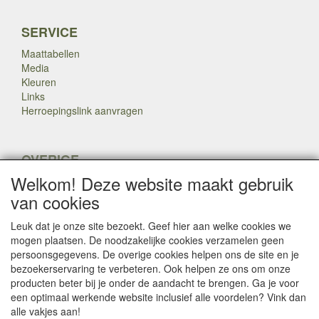
SERVICE
Maattabellen
Media
Kleuren
Links
Herroepingslink aanvragen
OVERIGE
Welkom! Deze website maakt gebruik
Veteranen
Nieuws
van cookies
Inkoop
Herroepingslink aanvragen
Leuk dat je onze site bezoekt. Geef hier aan welke cookies we
mogen plaatsen. De noodzakelijke cookies verzamelen geen
persoonsgegevens. De overige cookies helpen ons de site en je
Copyright Dump Company
2009-2025 Webmaster: Dump
bezoekerservaring te verbeteren. Ook helpen ze ons om onze

Company
producten beter bij je onder de aandacht te brengen. Ga je voor
een optimaal werkende website inclusief alle voordelen? Vink dan
alle vakjes aan!