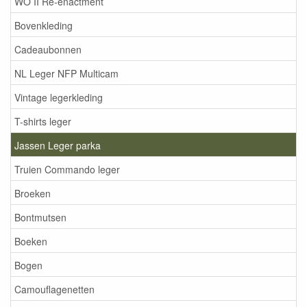
WO II Re-enactment
Bovenkleding
Cadeaubonnen
NL Leger NFP Multicam
Vintage legerkleding
T-shirts leger
Jassen Leger parka
Truien Commando leger
Broeken
Bontmutsen
Boeken
Bogen
Camouflagenetten