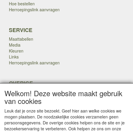
Hoe bestellen
Herroepingslink aanvragen
SERVICE
Maattabellen
Media
Kleuren
Links
Herroepingslink aanvragen
OVERIGE
Welkom! Deze website maakt gebruik
Veteranen
Nieuws
van cookies
Inkoop
Herroepingslink aanvragen
Leuk dat je onze site bezoekt. Geef hier aan welke cookies we
mogen plaatsen. De noodzakelijke cookies verzamelen geen
persoonsgegevens. De overige cookies helpen ons de site en je
Copyright Dump Company
2009-2025 Webmaster: Dump
bezoekerservaring te verbeteren. Ook helpen ze ons om onze
