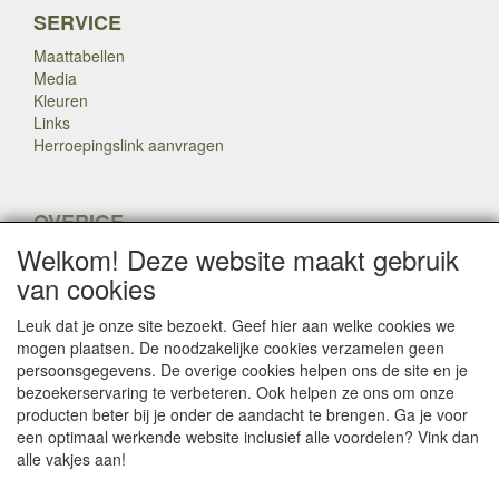
SERVICE
Maattabellen
Media
Kleuren
Links
Herroepingslink aanvragen
OVERIGE
Welkom! Deze website maakt gebruik
Veteranen
Nieuws
van cookies
Inkoop
Herroepingslink aanvragen
Leuk dat je onze site bezoekt. Geef hier aan welke cookies we
mogen plaatsen. De noodzakelijke cookies verzamelen geen
persoonsgegevens. De overige cookies helpen ons de site en je
Copyright Dump Company
2009-2025 Webmaster: Dump
bezoekerservaring te verbeteren. Ook helpen ze ons om onze

Company
producten beter bij je onder de aandacht te brengen. Ga je voor
een optimaal werkende website inclusief alle voordelen? Vink dan
alle vakjes aan!
SOCIALE MEDIA