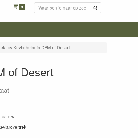
0
Zoeken
rek tbv Kevlarhelm in DPM of Desert
M of Desert
taat
lusief btw
kevlarovertrek