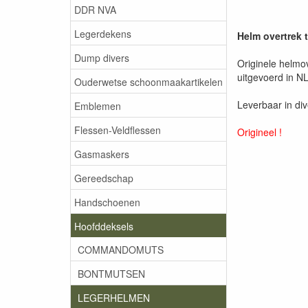
DDR NVA
Legerdekens
Helm overtrek 
Dump divers
Originele helmo
uitgevoerd in N
Ouderwetse schoonmaakartikelen
Leverbaar in di
Emblemen
Flessen-Veldflessen
Origineel !
Gasmaskers
Gereedschap
Handschoenen
Hoofddeksels
COMMANDOMUTS
BONTMUTSEN
LEGERHELMEN