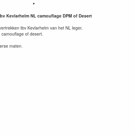
tbv Kevlarhelm NL camouflage DPM of Desert
vertrekken tbv Kevlarhelm van het NL leger,
L camouflage of desert.
verse maten.