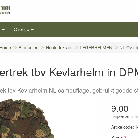
e
Overige
Home
Producten
Hoofddeksels
LEGERHELMEN
NL Overt
rtrek tbv Kevlarhelm in DP
ek tbv Kevlarhelm NL camouflage, gebruikt goede s
9.00
*Prijzen zijn inc
Artikelcode
:
Kleur