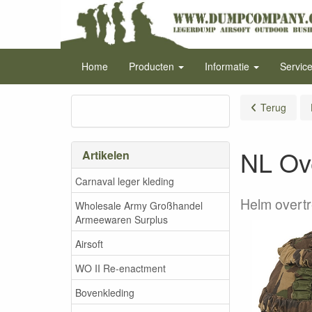
Home
Producten
Informatie
Servic
Terug
NL Ove
Artikelen
Carnaval leger kleding
Helm overtr
Wholesale Army Großhandel
Armeewaren Surplus
Airsoft
WO II Re-enactment
Bovenkleding