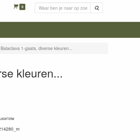
0
Zoeken
Balaclava 1-gaats, diverse kleuren...
se kleuren...
lusief btw
214280_m