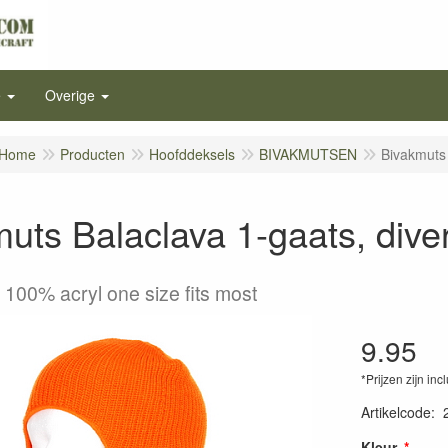
e
Overige
Home
Producten
Hoofddeksels
BIVAKMUTSEN
Bivakmuts 
uts Balaclava 1-gaats, diver
 100% acryl one size fits most
9.95
*Prijzen zijn inc
Artikelcode
:
Kleur