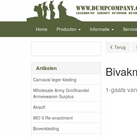
Home
Producten
Informatie
Servic
Terug
Bivakm
Artikelen
Carnaval leger kleding
1-gaats van
Wholesale Army Großhandel
Armeewaren Surplus
Airsoft
WO II Re-enactment
Bovenkleding