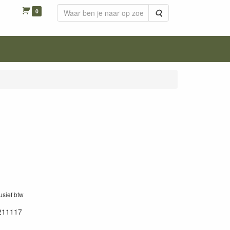
0
Zoeken
lusief btw
211117