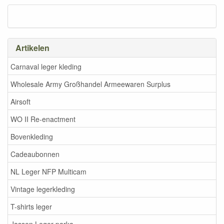
Artikelen
Carnaval leger kleding
Wholesale Army Großhandel Armeewaren Surplus
Airsoft
WO II Re-enactment
Bovenkleding
Cadeaubonnen
NL Leger NFP Multicam
Vintage legerkleding
T-shirts leger
Jassen Leger parka