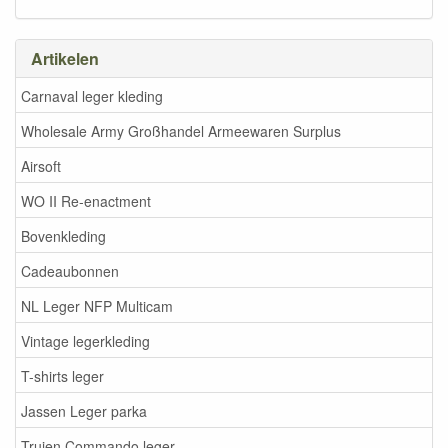
Artikelen
Carnaval leger kleding
Wholesale Army Großhandel Armeewaren Surplus
Airsoft
WO II Re-enactment
Bovenkleding
Cadeaubonnen
NL Leger NFP Multicam
Vintage legerkleding
T-shirts leger
Jassen Leger parka
Truien Commando leger