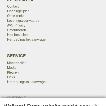
Contact
Openingstijden
Onze winkel
Leveringsvoorwaarden
AVG Privacy
Retourneren
Hoe bestellen
Herroepingslink aanvragen
SERVICE
Maattabellen
Media
Kleuren
Links
Herroepingslink aanvragen
OVERIGE
Welkom! Deze website maakt gebruik
Veteranen