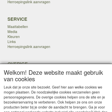
Herroepingslink aanvragen
SERVICE
Maattabellen
Media
Kleuren
Links
Herroepingslink aanvragen
OVERIGE
Welkom! Deze website maakt gebruik
Veteranen
Nieuws
van cookies
Inkoop
Herroepingslink aanvragen
Leuk dat je onze site bezoekt. Geef hier aan welke cookies we
mogen plaatsen. De noodzakelijke cookies verzamelen geen
persoonsgegevens. De overige cookies helpen ons de site en je
Copyright Dump Company
2009-2025 Webmaster: Dump
bezoekerservaring te verbeteren. Ook helpen ze ons om onze

Company
producten beter bij je onder de aandacht te brengen. Ga je voor