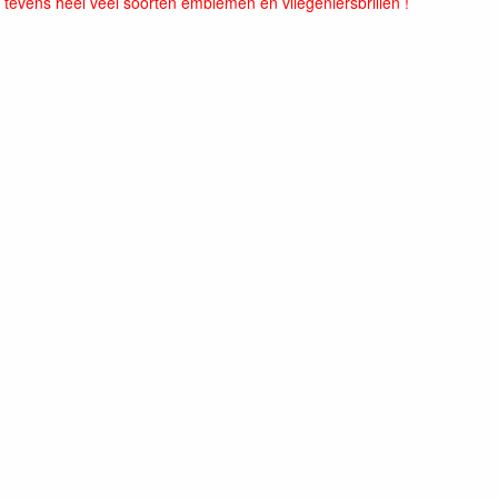
 tevens heel veel soorten emblemen en vliegeniersbrillen !