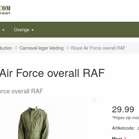
e
Overige
ducten
Carnaval leger kleding
Royal Air Force overall RAF
Air Force overall RAF
orce overall RAF
29.99
*Prijzen zijn inc
Artikelcode
:
Maat