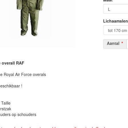
Lichaamslen
Aantal
e overall RAF
se Royal Air Force overals
eschikbaar !
 Taille
rstzak
ouders op schouders