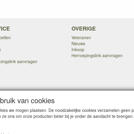
ICE
OVERIGE
bellen
Veteranen
Nieuws
n
Inkoop
Herroepingslink aanvragen
pingslink aanvragen
Copyright Dump Company
2009-2025 Webmaster: Dump Company
ruik van cookies

cookies we mogen plaatsen. De noodzakelijke cookies verzamelen geen
n ze ons om onze producten beter bij je onder de aandacht te brengen.