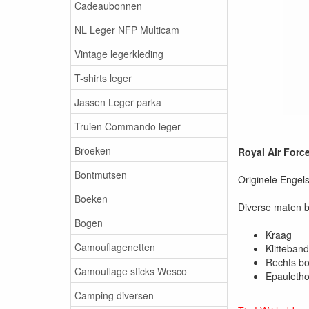
Cadeaubonnen
NL Leger NFP Multicam
Vintage legerkleding
T-shirts leger
Jassen Leger parka
Truien Commando leger
Broeken
Royal Air Forc
Bontmutsen
Originele Engel
Boeken
Diverse maten b
Bogen
Kraag
Camouflagenetten
Klitteband
Rechts bo
Camouflage sticks Wesco
Epauleth
Camping diversen