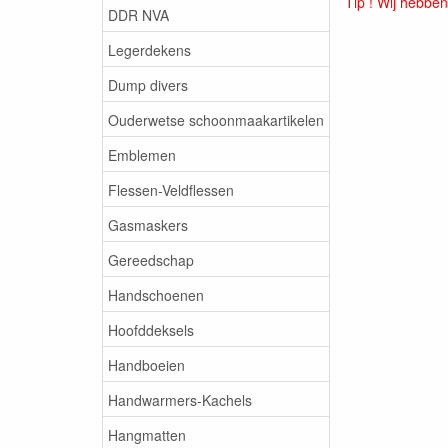
Tip ! Wij hebben
DDR NVA
Legerdekens
Dump divers
Ouderwetse schoonmaakartikelen
Emblemen
Flessen-Veldflessen
Gasmaskers
Gereedschap
Handschoenen
Hoofddeksels
Handboeien
Handwarmers-Kachels
Hangmatten