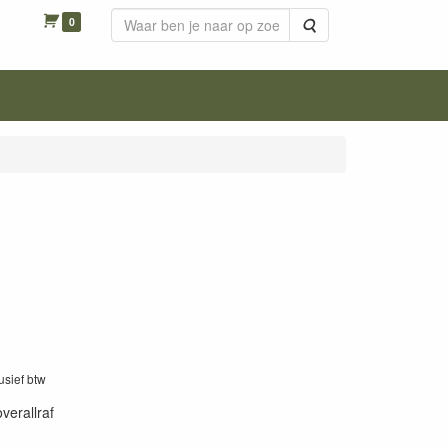
0
Zoeken
lusief btw
overallraf