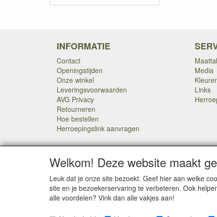
INFORMATIE
SERV
Contact
Maatta
Openingstijden
Media
Onze winkel
Kleure
Leveringsvoorwaarden
Links
AVG Privacy
Herroe
Retourneren
Hoe bestellen
Herroepingslink aanvragen
Welkom! Deze website maakt geb
Leuk dat je onze site bezoekt. Geef hier aan welke 
SOCIALE MEDIA
site en je bezoekerservaring te verbeteren. Ook helpe
alle voordelen? Vink dan alle vakjes aan!