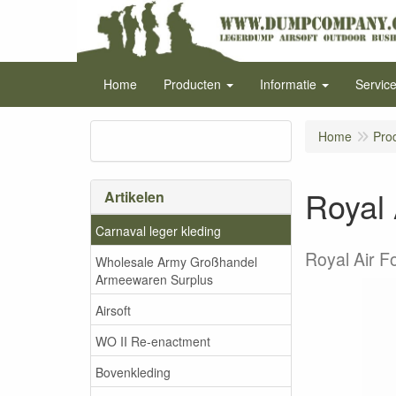
Home
Producten
Informatie
Servic
Home
Pro
Royal 
Artikelen
Carnaval leger kleding
Royal Air F
Wholesale Army Großhandel
Armeewaren Surplus
Airsoft
WO II Re-enactment
Bovenkleding