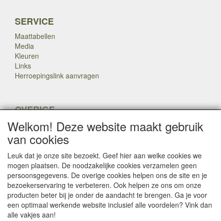
SERVICE
Maattabellen
Media
Kleuren
Links
Herroepingslink aanvragen
OVERIGE
Welkom! Deze website maakt gebruik
Veteranen
Nieuws
van cookies
Inkoop
Herroepingslink aanvragen
Leuk dat je onze site bezoekt. Geef hier aan welke cookies we
mogen plaatsen. De noodzakelijke cookies verzamelen geen
persoonsgegevens. De overige cookies helpen ons de site en je
Copyright Dump Company
2009-2025 Webmaster: Dump
bezoekerservaring te verbeteren. Ook helpen ze ons om onze

Company
producten beter bij je onder de aandacht te brengen. Ga je voor
een optimaal werkende website inclusief alle voordelen? Vink dan
alle vakjes aan!