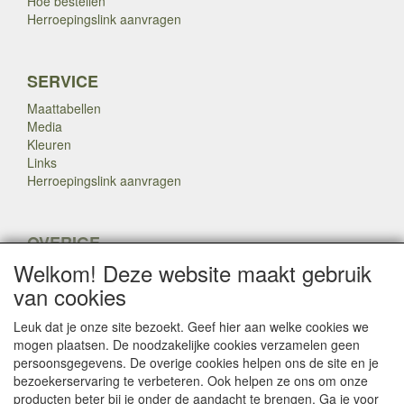
Hoe bestellen
Herroepingslink aanvragen
SERVICE
Maattabellen
Media
Kleuren
Links
Herroepingslink aanvragen
OVERIGE
Welkom! Deze website maakt gebruik
Veteranen
Nieuws
van cookies
Inkoop
Herroepingslink aanvragen
Leuk dat je onze site bezoekt. Geef hier aan welke cookies we
mogen plaatsen. De noodzakelijke cookies verzamelen geen
persoonsgegevens. De overige cookies helpen ons de site en je
Copyright Dump Company
2009-2025 Webmaster: Dump
bezoekerservaring te verbeteren. Ook helpen ze ons om onze

Company
producten beter bij je onder de aandacht te brengen. Ga je voor