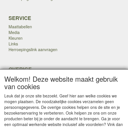
SERVICE
Maattabellen
Media
Kleuren
Links
Herroepingslink aanvragen
OVERIGE
Welkom! Deze website maakt gebruik
Veteranen
Nieuws
van cookies
Inkoop
Herroepingslink aanvragen
Leuk dat je onze site bezoekt. Geef hier aan welke cookies we
mogen plaatsen. De noodzakelijke cookies verzamelen geen
persoonsgegevens. De overige cookies helpen ons de site en je
Copyright Dump Company
2009-2025 Webmaster: Dump
bezoekerservaring te verbeteren. Ook helpen ze ons om onze

Company
producten beter bij je onder de aandacht te brengen. Ga je voor
een optimaal werkende website inclusief alle voordelen? Vink dan