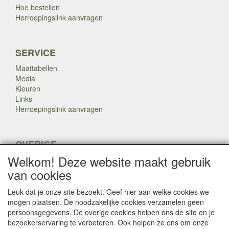
Hoe bestellen
Herroepingslink aanvragen
SERVICE
Maattabellen
Media
Kleuren
Links
Herroepingslink aanvragen
OVERIGE
Welkom! Deze website maakt gebruik
Veteranen
Nieuws
van cookies
Inkoop
Herroepingslink aanvragen
Leuk dat je onze site bezoekt. Geef hier aan welke cookies we
mogen plaatsen. De noodzakelijke cookies verzamelen geen
persoonsgegevens. De overige cookies helpen ons de site en je
Copyright Dump Company
2009-2025 Webmaster: Dump
bezoekerservaring te verbeteren. Ook helpen ze ons om onze
