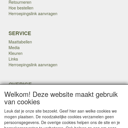
Retourneren
Hoe bestellen
Herroepingslink aanvragen
SERVICE
Maattabellen
Media
Kleuren
Links
Herroepingslink aanvragen
OVERIGE
Welkom! Deze website maakt gebruik
Veteranen
Nieuws
van cookies
Inkoop
Herroepingslink aanvragen
Leuk dat je onze site bezoekt. Geef hier aan welke cookies we
mogen plaatsen. De noodzakelijke cookies verzamelen geen
persoonsgegevens. De overige cookies helpen ons de site en je
Copyright Dump Company
2009-2025 Webmaster: Dump
