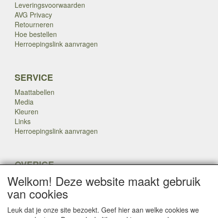
Leveringsvoorwaarden
AVG Privacy
Retourneren
Hoe bestellen
Herroepingslink aanvragen
SERVICE
Maattabellen
Media
Kleuren
Links
Herroepingslink aanvragen
OVERIGE
Welkom! Deze website maakt gebruik
Veteranen
Nieuws
van cookies
Inkoop
Herroepingslink aanvragen
Leuk dat je onze site bezoekt. Geef hier aan welke cookies we