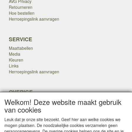
AVG Privacy
Retourneren
Hoe bestellen
Herroepingslink aanvragen
SERVICE
Maattabellen
Media
Kleuren
Links
Herroepingslink aanvragen
OVERIGE
Welkom! Deze website maakt gebruik
Veteranen
Nieuws
van cookies
Inkoop
Herroepingslink aanvragen
Leuk dat je onze site bezoekt. Geef hier aan welke cookies we
mogen plaatsen. De noodzakelijke cookies verzamelen geen
persoonsgegevens. De overige cookies helpen ons de site en je