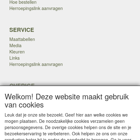
Hoe bestellen
Herroepingslink aanvragen
SERVICE
Maattabellen
Media
Kleuren
Links
Herroepingslink aanvragen
OVERIGE
Welkom! Deze website maakt gebruik
Veteranen
Nieuws
van cookies
Inkoop
Herroepingslink aanvragen
Leuk dat je onze site bezoekt. Geef hier aan welke cookies we
mogen plaatsen. De noodzakelijke cookies verzamelen geen
persoonsgegevens. De overige cookies helpen ons de site en je
Copyright Dump Company
2009-2025 Webmaster: Dump
bezoekerservaring te verbeteren. Ook helpen ze ons om onze

Company
producten beter bij je onder de aandacht te brengen. Ga je voor