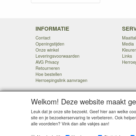
INFORMATIE
SERV
Contact
Maatta
Openingstijden
Media
Onze winkel
Kleure
Leveringsvoorwaarden
Links
AVG Privacy
Herroe
Retourneren
Hoe bestellen
Herroepingslink aanvragen
Welkom! Deze website maakt geb
Leuk dat je onze site bezoekt. Geef hier aan welke 
SOCIALE MEDIA
site en je bezoekerservaring te verbeteren. Ook helpe
alle voordelen? Vink dan alle vakjes aan!