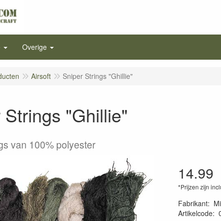
e
Overige
ducten
Airsoft
Sniper Strings "Ghillie"
 Strings "Ghillie"
ngs van 100% polyester
14.99
*Prijzen zijn inc
Fabrikant
:
Mi
Artikelcode
: