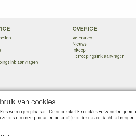
ICE
OVERIGE
bellen
Veteranen
Nieuws
n
Inkoop
Herroepingslink aanvragen
pingslink aanvragen
Copyright Dump Company
2009-2025 Webmaster: Dump Company
ruik van cookies

cookies we mogen plaatsen. De noodzakelijke cookies verzamelen geen
n ze ons om onze producten beter bij je onder de aandacht te brengen.