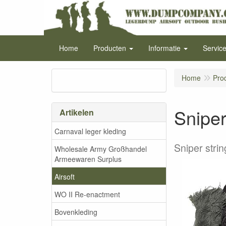
Home
Producten
Informatie
Servic
Home
Pro
Sniper
Artikelen
Carnaval leger kleding
Sniper stri
Wholesale Army Großhandel
Armeewaren Surplus
Airsoft
WO II Re-enactment
Bovenkleding