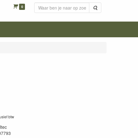
0
Zoeken
lusief btw
ltec
07793