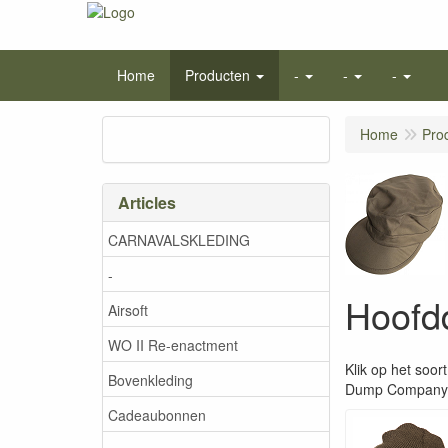
Home
Producten
-
-
-
Home
Pro
Articles
CARNAVALSKLEDING
-
Hoofd
Airsoft
WO II Re-enactment
Klik op het soor
Bovenkleding
Dump Company he
Cadeaubonnen