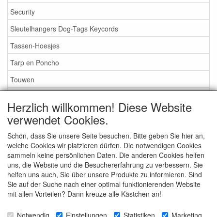
Security
Sleutelhangers Dog-Tags Keycords
Tassen-Hoesjes
Tarp en Poncho
Touwen
Tenten en accesoires
Herzlich willkommen! Diese Website
Verf
verwendet Cookies.
Voertuigen-Aanhangers
Schön, dass Sie unsere Seite besuchen. Bitte geben Sie hier an,
welche Cookies wir platzieren dürfen. Die notwendigen Cookies
Verhuur
sammeln keine persönlichen Daten. Die anderen Cookies helfen
Vlaggen
uns, die Website und die Besuchererfahrung zu verbessern. Sie
helfen uns auch, Sie über unsere Produkte zu informieren. Sind
Verrekijkers Nachtkijker
Sie auf der Suche nach einer optimal funktionierenden Website
mit allen Vorteilen? Dann kreuze alle Kästchen an!
Zaklampen-Verlichting
Brillen - Zonnebrillen
Notwendig
Einstellungen
Statistiken
Marketing