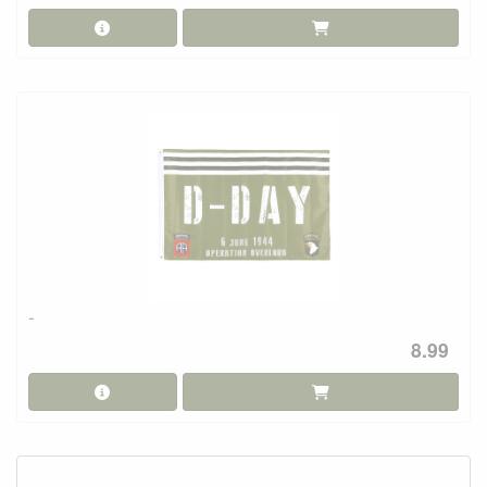
-
8.99