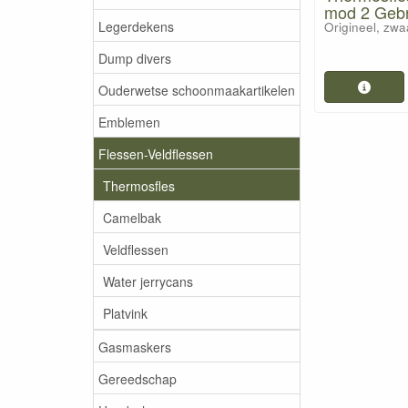
mod 2 Gebr
Legerdekens
Origineel, zwa
Dump divers
Ouderwetse schoonmaakartikelen
Emblemen
Flessen-Veldflessen
Thermosfles
Camelbak
Veldflessen
Water jerrycans
Platvink
Gasmaskers
Gereedschap