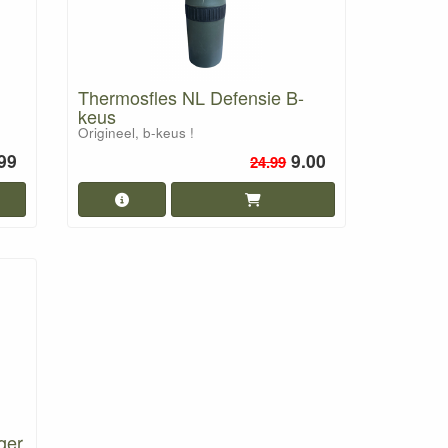
Thermosfles NL Defensie B-
keus
Origineel, b-keus !
99
9.00
24.99
ger