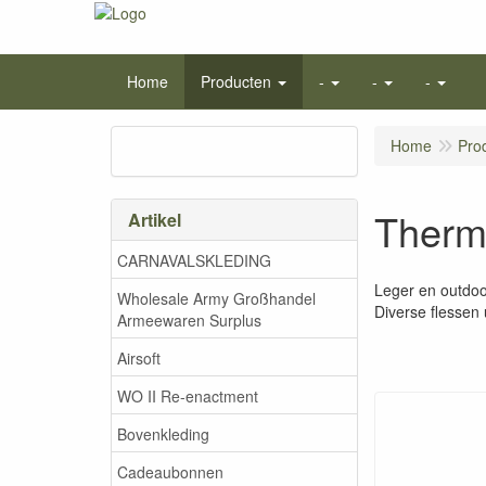
Home
Producten
-
-
-
Home
Pro
Therm
Artikel
CARNAVALSKLEDING
Leger en outdoo
Wholesale Army Großhandel
Diverse flessen 
Armeewaren Surplus
Airsoft
WO II Re-enactment
Bovenkleding
Cadeaubonnen