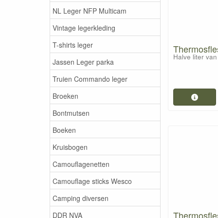
NL Leger NFP Multicam
Vintage legerkleding
T-shirts leger
Thermosfles
Halve liter va
Jassen Leger parka
Truien Commando leger
Broeken
Bontmutsen
Boeken
Kruisbogen
Camouflagenetten
Camouflage sticks Wesco
Camping diversen
Thermosfle
DDR NVA