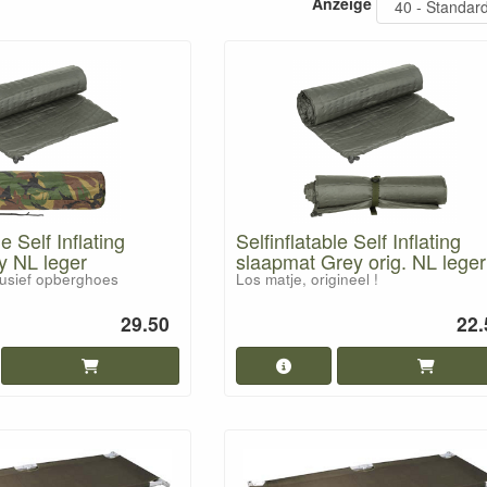
Anzeige
le Self Inflating
Selfinflatable Self Inflating
y NL leger
slaapmat Grey orig. NL leger
clusief opberghoes
Los matje, origineel !
29.50
22.