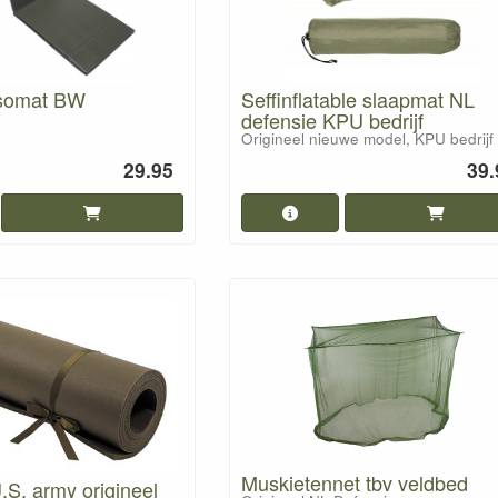
Isomat BW
Seffinflatable slaapmat NL
defensie KPU bedrijf
Origineel nieuwe model, KPU bedrijf
29.95
39.
Muskietennet tbv veldbed
S. army origineel