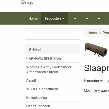
Home
Producten
-
-
-
Home
Pro
Artikel
CARNAVALSKLEDING
Slaap
Wholesale Army Großhandel
Armeewaren Surplus
Airsoft
Hieronder vind j
WO II Re-enactment
Mocht je vragen
Bovenkleding
Cadeaubonnen