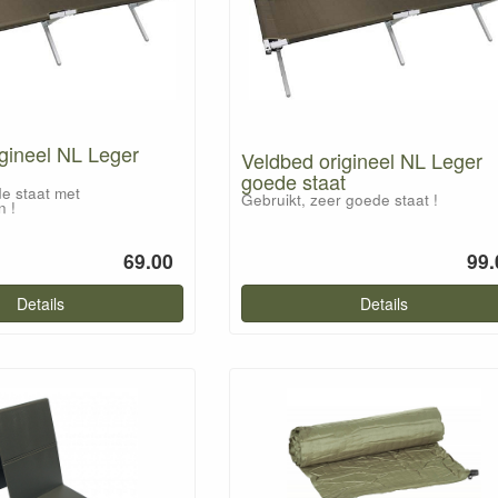
gineel NL Leger
Veldbed origineel NL Leger
goede staat
e staat met
Gebruikt, zeer goede staat !
n !
69.00
99.
Details
Details