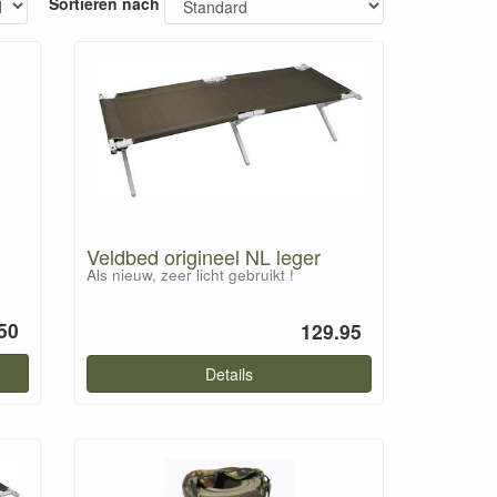
Sortieren nach
Veldbed origineel NL leger
Als nieuw, zeer licht gebruikt !
50
129.95
Details