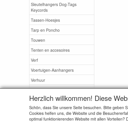
Sleutelhangers Dog-Tags
Keycords
Tassen-Hoesjes
Tarp en Poncho
Touwen
Tenten en accesoires
Verf
Voertuigen-Aanhangers
Verhuur
Vlaggen
Herzlich willkommen! Diese Web
Verrekijkers Nachtkijker
Schön, dass Sie unsere Seite besuchen. Bitte geben S
Zaklampen-Verlichting
Cookies helfen uns, die Website und die Besuchererfah
optimal funktionierenden Website mit allen Vorteilen?
Brillen - Zonnebrillen