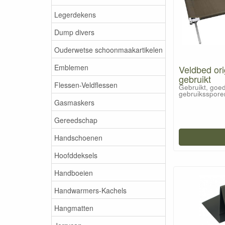
Legerdekens
Dump divers
Ouderwetse schoonmaakartikelen
Emblemen
Veldbed ori
gebruikt
Flessen-Veldflessen
Gebruikt, goed
gebruiksspore
Gasmaskers
Gereedschap
Handschoenen
Hoofddeksels
Handboeien
Handwarmers-Kachels
Hangmatten