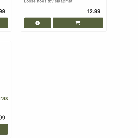
Losse hoes tbv slaapmat
99
12.99
tras
99