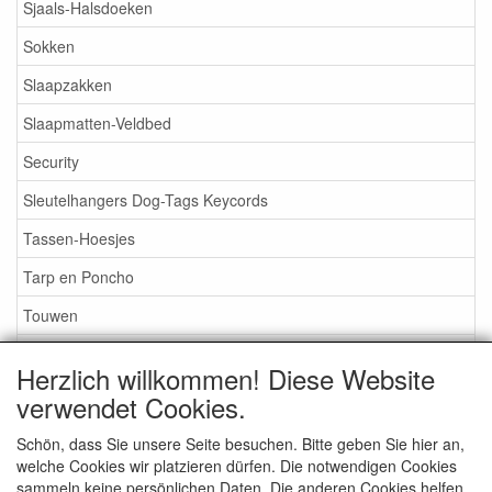
Sjaals-Halsdoeken
Sokken
Slaapzakken
Slaapmatten-Veldbed
Security
Sleutelhangers Dog-Tags Keycords
Tassen-Hoesjes
Tarp en Poncho
Touwen
Tenten en accesoires
Herzlich willkommen! Diese Website
Verf
verwendet Cookies.
Voertuigen-Aanhangers
Schön, dass Sie unsere Seite besuchen. Bitte geben Sie hier an,
welche Cookies wir platzieren dürfen. Die notwendigen Cookies
Verhuur
sammeln keine persönlichen Daten. Die anderen Cookies helfen